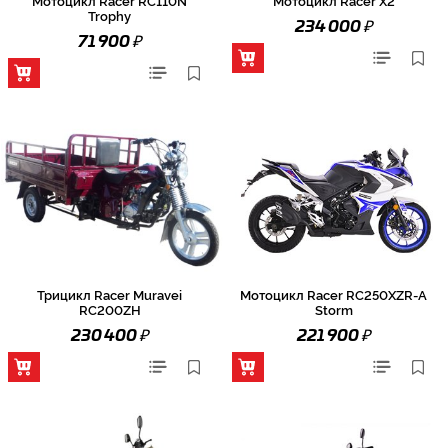
Trophy
₽
234 000
₽
71 900
Трицикл Racer Muravei
Мотоцикл Racer RC250XZR-A
RC200ZH
Storm
₽
₽
230 400
221 900