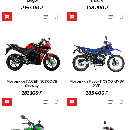
Ranger
Enduro
₽
₽
215 400
148 200
Мотоцикл RACER RC300CS
Мотоцикл Racer RC300-GY8K
Skyway
XVR
₽
₽
181 100
185 400