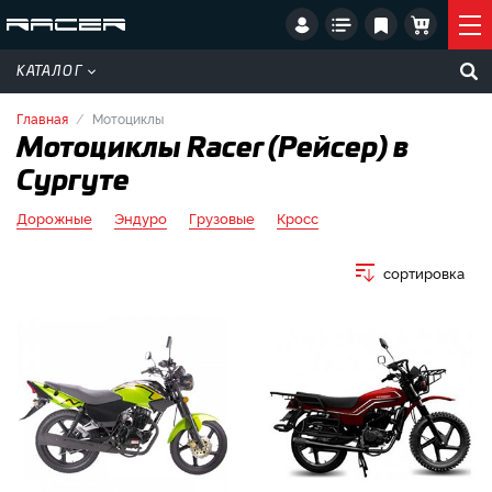
КАТАЛОГ
Главная
Мотоциклы
Мотоциклы Racer (Рейсер) в
Сургуте
Дорожные
Эндуро
Грузовые
Кросс
сортировка