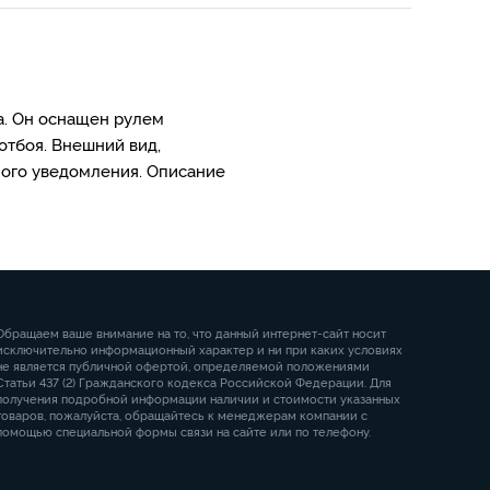
а. Он оснащен рулем
отбоя. Внешний вид,
ного уведомления. Описание
Обращаем ваше внимание на то, что данный интернет-сайт носит
исключительно информационный характер и ни при каких условиях
не является публичной офертой, определяемой положениями
Статьи 437 (2) Гражданского кодекса Российской Федерации. Для
получения подробной информации наличии и стоимости указанных
товаров, пожалуйста, обращайтесь к менеджерам компании с
помощью специальной формы связи на сайте или по телефону.