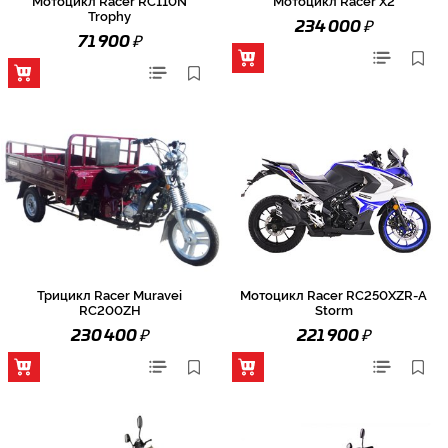
Trophy
₽
234 000
₽
71 900
Трицикл Racer Muravei
Мотоцикл Racer RC250XZR-A
RC200ZH
Storm
₽
₽
230 400
221 900