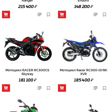
Ranger
Enduro
₽
₽
215 400
148 200
Мотоцикл RACER RC300CS
Мотоцикл Racer RC300-GY8K
Skyway
XVR
₽
₽
181 100
185 400