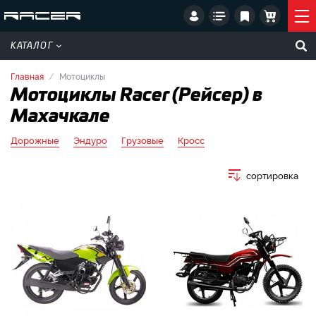
КАТАЛОГ
Главная
Мотоциклы
Мотоциклы Racer (Рейсер) в
Махачкале
Дорожные
Эндуро
Грузовые
Кросс
сортировка