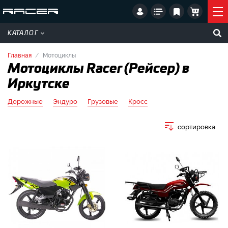
КАТАЛОГ
Главная
Мотоциклы
Мотоциклы Racer (Рейсер) в
Иркутске
Дорожные
Эндуро
Грузовые
Кросс
сортировка