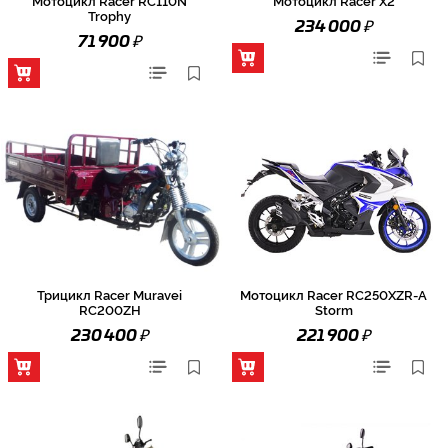
Trophy
₽
234 000
₽
71 900
Трицикл Racer Muravei
Мотоцикл Racer RC250XZR-A
RC200ZH
Storm
₽
₽
230 400
221 900