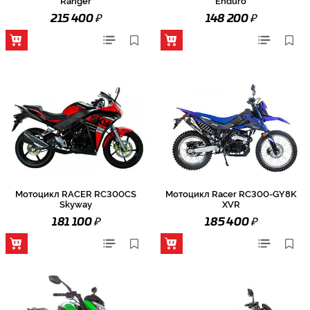
Ranger
Enduro
₽
₽
215 400
148 200
Мотоцикл RACER RC300CS
Мотоцикл Racer RC300-GY8K
Skyway
XVR
₽
₽
181 100
185 400