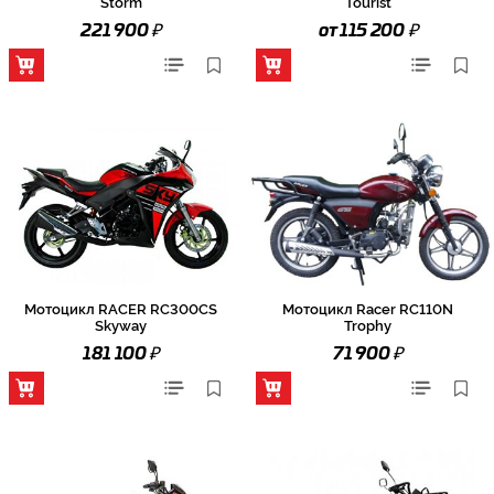
Storm
Tourist
₽
₽
221 900
от 115 200
Мотоцикл RACER RC300CS
Мотоцикл Racer RC110N
Skyway
Trophy
₽
₽
181 100
71 900