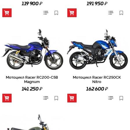
₽
₽
119 900
191 950
Мотоцикл Racer RC200-C5B
Мотоцикл Racer RC250CK
Magnum
Nitro
₽
₽
141 250
162 600