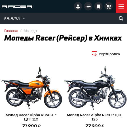
КАТАЛОГ
Главная
Мопеды
Мопеды Racer (Рейсер) в Химках
сортировка
Мопед Racer Alpha RC50-F +
Мопед Racer Alpha RC50 + ЦПГ
ЦПГ 110
125
₽
₽
71 900
77 900