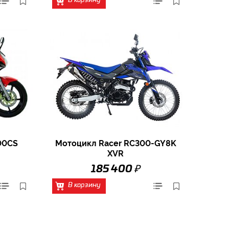
В корзину
00CS
Мотоцикл Racer RC300-GY8K
XVR
₽
185 400
В корзину