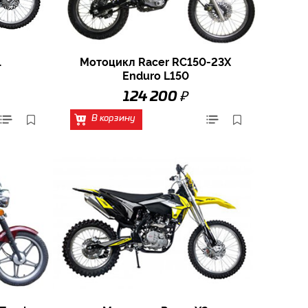
1
Мотоцикл Racer RC150-23X
Enduro L150
₽
124 200
В корзину