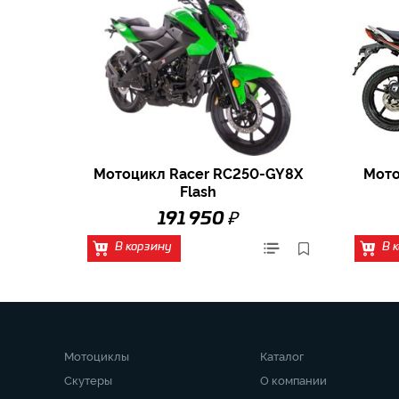
Мотоцикл Racer RC250-GY8X
Мото
Flash
₽
191 950
В корзину
В 
Мотоциклы
Каталог
Скутеры
О компании