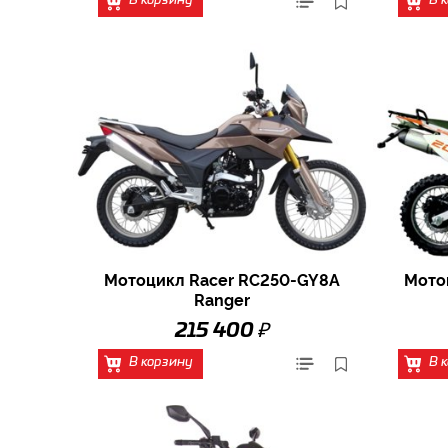
В корзину
В 
Мотоцикл Racer RC250-GY8A
Мото
Ranger
₽
215 400
В корзину
В 