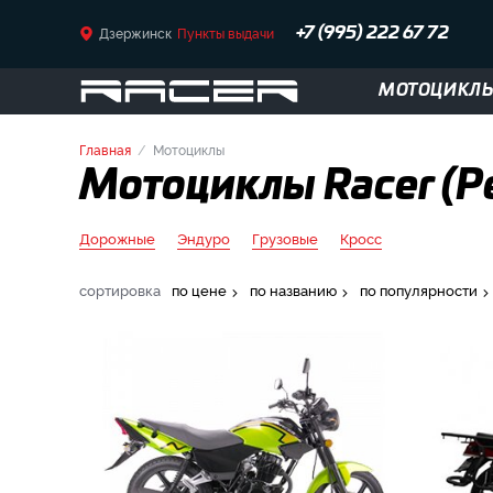
Дзержинск
Пункты выдачи
+7 (995) 222 67 72
МОТОЦИКЛ
Главная
Мотоциклы
Мотоциклы Racer (Р
Дорожные
Эндуро
Грузовые
Кросс
сортировка
по цене
по названию
по популярности