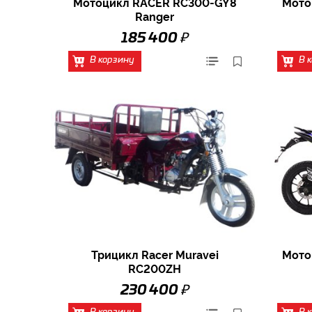
Мотоцикл RACER RC300-GY8
Мото
Ranger
₽
185 400
В корзину
В 
Трицикл Racer Muravei
Мото
RC200ZH
₽
230 400