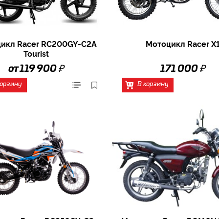
икл Racer RC200GY-C2A
Мотоцикл Racer X
Tourist
₽
₽
от 119 900
171 000
корзину
В корзину