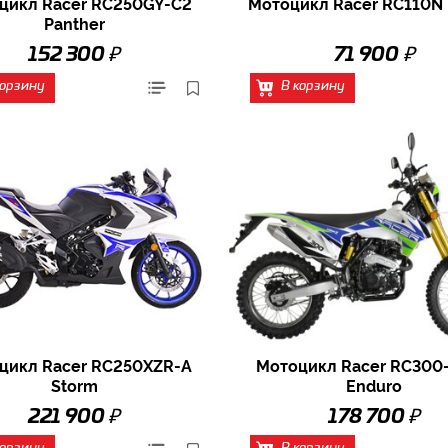
цикл Racer RC250GY-C2
Мотоцикл Racer RC110N 
Panther
₽
₽
152 300
71 900
корзину
В корзину
цикл Racer RC250XZR-A
Мотоцикл Racer RC300
Storm
Enduro
₽
₽
221 900
178 700