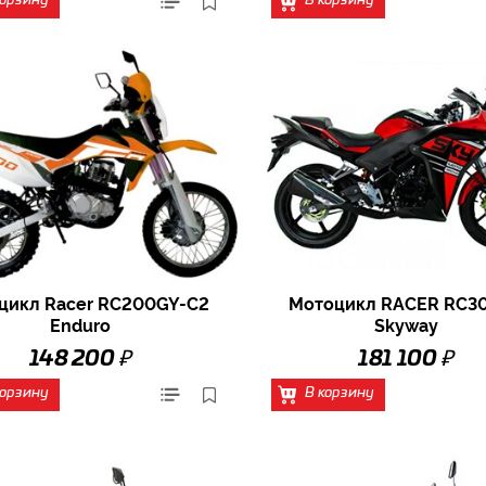
корзину
В корзину
цикл Racer RC200GY-C2
Мотоцикл RACER RC3
Enduro
Skyway
₽
₽
148 200
181 100
корзину
В корзину