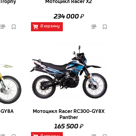
Trophy
Мотоцикл Racer X2
₽
234 000
В корзину
-GY8A
Мотоцикл Racer RC300-GY8X
Panther
₽
165 500