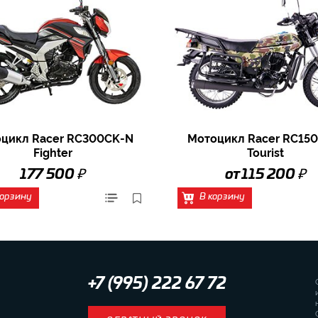
цикл Racer RC300CK-N
Мотоцикл Racer RC150
Fighter
Tourist
₽
₽
177 500
от 115 200
корзину
В корзину
+7 (995) 222 67 72