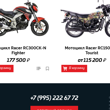
цикл Racer RC300CK-N
Мотоцикл Racer RC150
Fighter
Tourist
₽
₽
177 500
от 115 200
корзину
В корзину
+7 (995) 222 67 72