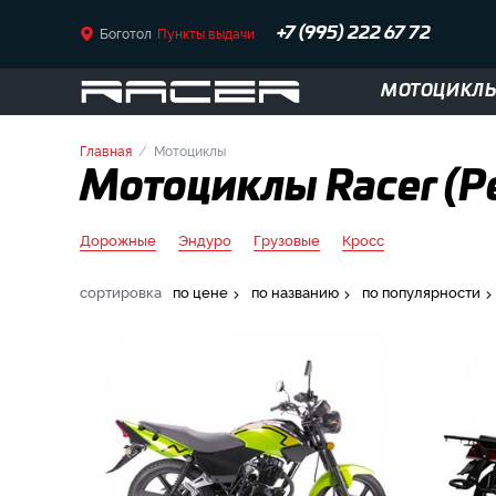
Боготол
Пункты выдачи
+7 (995) 222 67 72
МОТОЦИКЛ
Главная
Мотоциклы
Мотоциклы Racer (Ре
Дорожные
Эндуро
Грузовые
Кросс
сортировка
по цене
по названию
по популярности