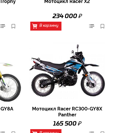
Trophy
Мотоцикл Racer X2
₽
234 000
В корзину
-GY8A
Мотоцикл Racer RC300-GY8X
Panther
₽
165 500