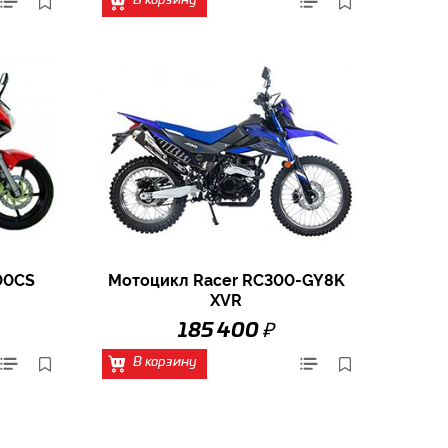
В корзину
00CS
Мотоцикл Racer RC300-GY8K
XVR
₽
185 400
В корзину