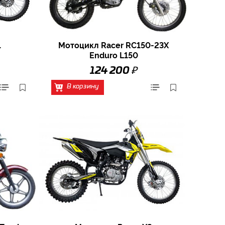
1
Мотоцикл Racer RC150-23X
Enduro L150
₽
124 200
В корзину