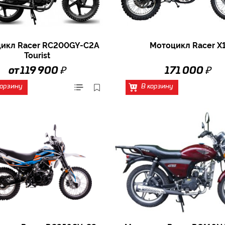
икл Racer RC200GY-C2A
Мотоцикл Racer X
Tourist
₽
₽
от 119 900
171 000
корзину
В корзину