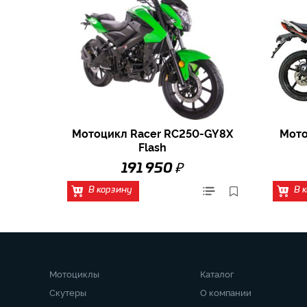
Мотоцикл Racer RC250-GY8X
Мото
Flash
₽
191 950
В корзину
В 
Мотоциклы
Каталог
Скутеры
О компании