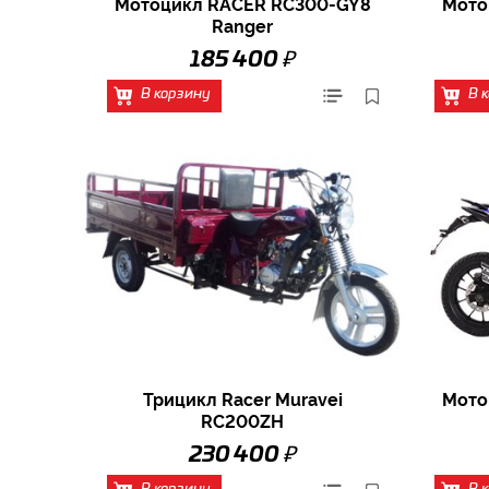
Мотоцикл RACER RC300-GY8
Мото
Ranger
₽
185 400
В корзину
В 
Трицикл Racer Muravei
Мото
RC200ZH
₽
230 400