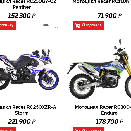
цикл Racer RC250GY-C2
Мотоцикл Racer RC110N 
Panther
₽
₽
152 300
71 900
корзину
В корзину
цикл Racer RC250XZR-A
Мотоцикл Racer RC300
Storm
Enduro
₽
₽
221 900
178 700