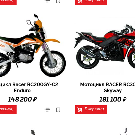
корзину
В корзину
цикл Racer RC200GY-C2
Мотоцикл RACER RC3
Enduro
Skyway
₽
₽
148 200
181 100
корзину
В корзину