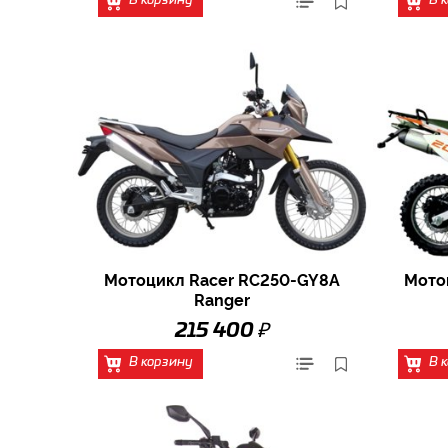
В корзину
В 
Мотоцикл Racer RC250-GY8A
Мото
Ranger
₽
215 400
В корзину
В 