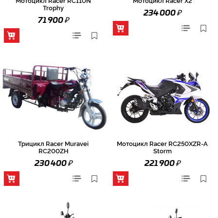
Trophy
₽
234 000
₽
71 900
Трицикл Racer Muravei
Мотоцикл Racer RC250XZR-A
RC200ZH
Storm
₽
₽
230 400
221 900