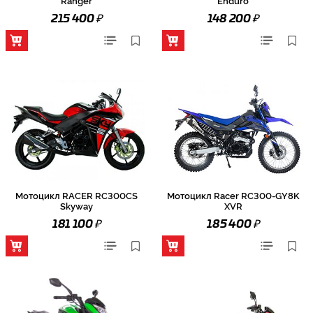
Ranger
Enduro
₽
₽
215 400
148 200
Мотоцикл RACER RC300CS
Мотоцикл Racer RC300-GY8K
Skyway
XVR
₽
₽
181 100
185 400