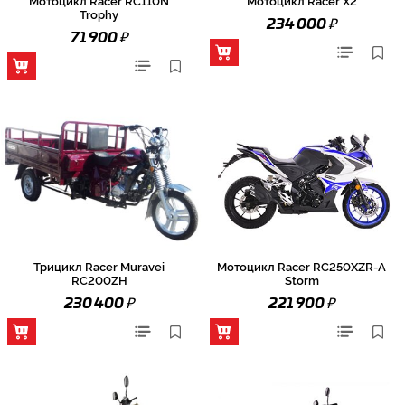
Trophy
₽
234 000
₽
71 900
Трицикл Racer Muravei
Мотоцикл Racer RC250XZR-A
RC200ZH
Storm
₽
₽
230 400
221 900