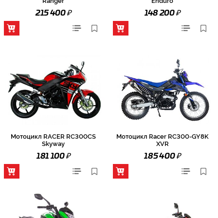
Ranger
Enduro
₽
₽
215 400
148 200
Мотоцикл RACER RC300CS
Мотоцикл Racer RC300-GY8K
Skyway
XVR
₽
₽
181 100
185 400