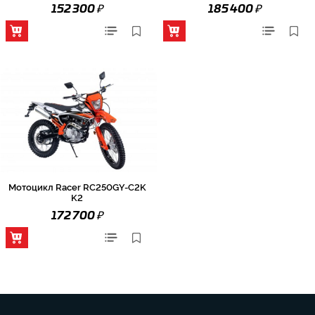
₽
₽
152 300
185 400
Мотоцикл Racer RC250GY-C2K
K2
₽
172 700