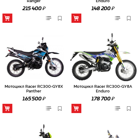
Ranger
Enduro
₽
₽
215 400
148 200
Мотоцикл Racer RC300-GY8X
Мотоцикл Racer RC300-GY8A
Panther
Enduro
₽
₽
165 500
178 700