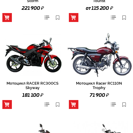
Storm
Tourist
₽
₽
221 900
от 115 200
Мотоцикл RACER RC300CS
Мотоцикл Racer RC110N
Skyway
Trophy
₽
₽
181 100
71 900