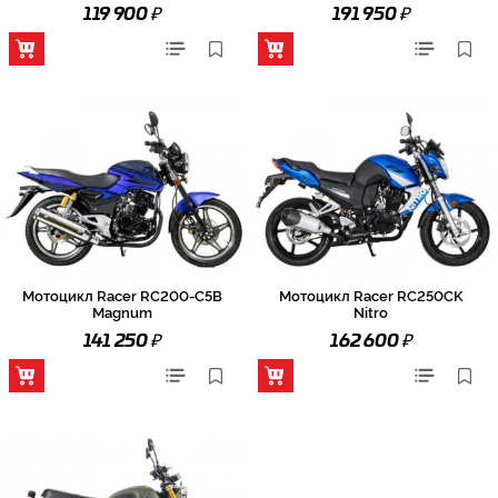
₽
₽
119 900
191 950
Мотоцикл Racer RC200-C5B
Мотоцикл Racer RC250CK
Magnum
Nitro
₽
₽
141 250
162 600