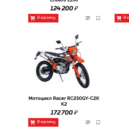
₽
124 200
В корзину
В 
Мотоцикл Racer RC250GY-C2K
K2
₽
172 700
В корзину