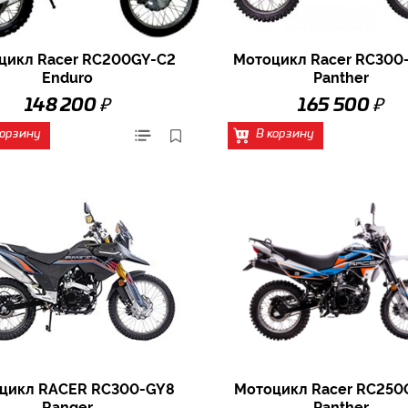
цикл Racer RC200GY-C2
Мотоцикл Racer RC300
Enduro
Panther
₽
₽
148 200
165 500
корзину
В корзину
цикл RACER RC300-GY8
Мотоцикл Racer RC250
Ranger
Panther