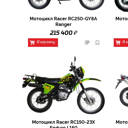
Мотоцикл Racer RC250-GY8A
Мото
Ranger
₽
215 400
В корзину
В 
Мотоцикл Racer RC150-23X
Мото
Enduro L150