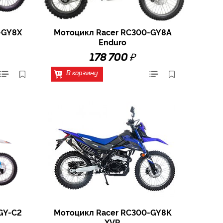
-GY8X
Мотоцикл Racer RC300-GY8A
Enduro
₽
178 700
В корзину
GY-C2
Мотоцикл Racer RC300-GY8K
XVR