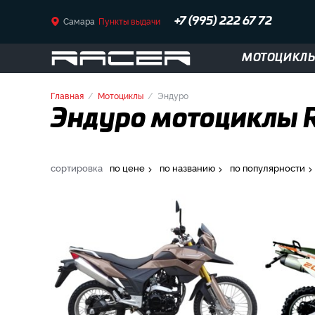
Самара
Пункты выдачи
+7 (995) 222 67 72
МОТОЦИКЛ
Главная
Мотоциклы
Эндуро
Эндуро мотоциклы R
сортировка
по цене
по названию
по популярности