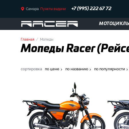
Самара
Пункты выдачи
+7 (995) 222 67 72
МОТОЦИКЛ
Главная
Мопеды
Мопеды Racer (Рейс
сортировка
по цене
по названию
по популярности