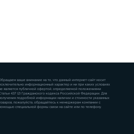
Обращаем ваше внимание на то, что данный интернет-сайт носит
исключительно информационный характер и ни при каких условиях
не является публичной офертой, определяемой положениями
Статьи 437 (2) Гражданского кодекса Российской Федерации. Для
получения подробной информации наличии и стоимости указанных
товаров, пожалуйста, обращайтесь к менеджерам компании с
помощью специальной формы связи на сайте или по телефону.