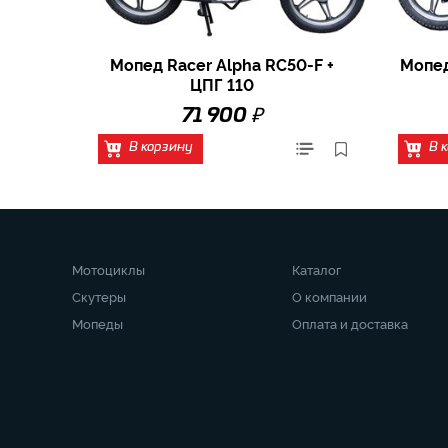
Мопед Racer Alpha RC50-F +
Мопед
ЦПГ 110
₽
71 900
В корзину
В 
Мотоциклы
Каталог
Скутеры
О компании
Мопеды
Оплата и доставка