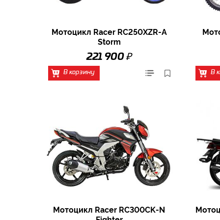
Мотоцикл Racer RC250XZR-A
Мот
Storm
₽
221 900
В корзину
В 
Мотоцикл Racer RC300CK-N
Мотоц
Fighter