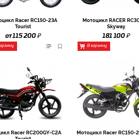
оцикл Racer RC150-23A
Мотоцикл RACER RC3
Tourist
Skyway
₽
₽
от 115 200
181 100
корзину
В корзину
икл Racer RC200GY-C2A
Мотоцикл Racer RC150-2
Tourist