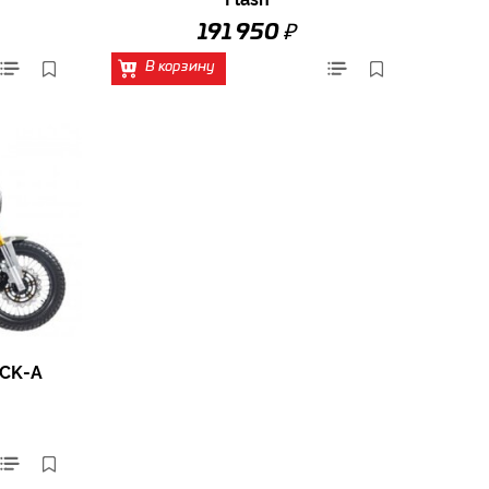
₽
191 950
В корзину
0CK-A