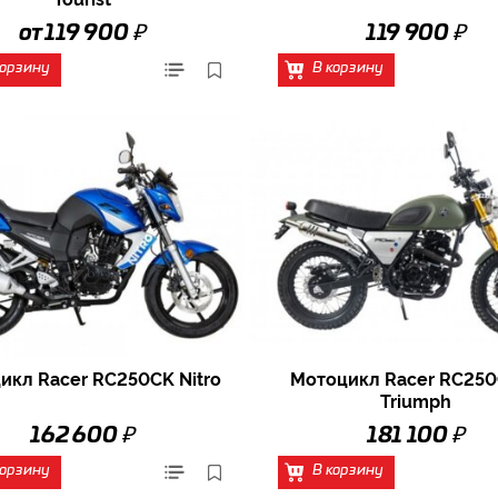
₽
₽
от 119 900
119 900
корзину
В корзину
икл Racer RC250CK Nitro
Мотоцикл Racer RC25
Triumph
₽
₽
162 600
181 100
корзину
В корзину