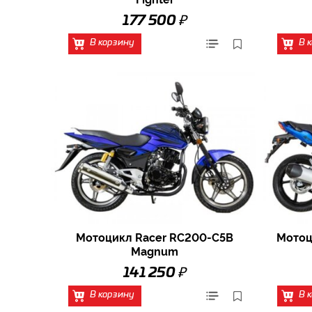
₽
177 500
В корзину
В 
Мотоцикл Racer RC200-C5B
Мотоц
Magnum
₽
141 250
В корзину
В 