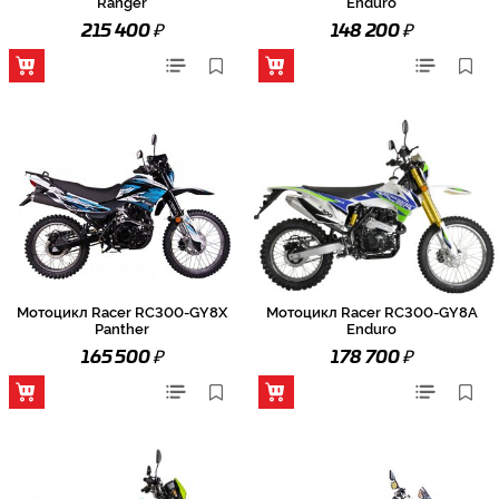
Ranger
Enduro
₽
₽
215 400
148 200
Мотоцикл Racer RC300-GY8X
Мотоцикл Racer RC300-GY8A
Panther
Enduro
₽
₽
165 500
178 700