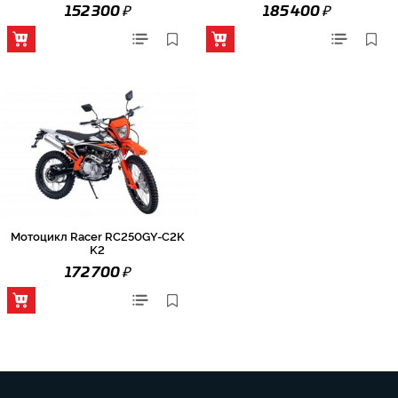
₽
₽
152 300
185 400
Мотоцикл Racer RC250GY-C2K
K2
₽
172 700