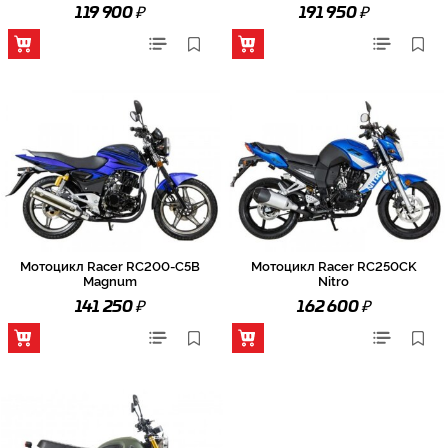
₽
₽
119 900
191 950
Мотоцикл Racer RC200-C5B
Мотоцикл Racer RC250CK
Magnum
Nitro
₽
₽
141 250
162 600