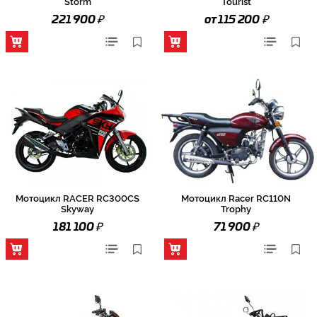
Storm
Tourist
₽
₽
221 900
от 115 200
Мотоцикл RACER RC300CS
Мотоцикл Racer RC110N
Skyway
Trophy
₽
₽
181 100
71 900