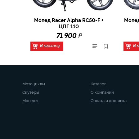
Мопед Racer Alpha RC50-F +
Мопед
ЦПГ 110
₽
71 900
В корзину
В 
Мотоциклы
Каталог
Скутеры
О компании
Мопеды
Оплата и доставка