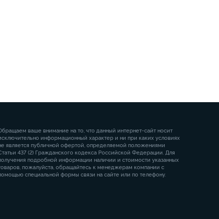
Обращаем ваше внимание на то, что данный интернет-сайт носит
исключительно информационный характер и ни при каких условиях
не является публичной офертой, определяемой положениями
Статьи 437 (2) Гражданского кодекса Российской Федерации. Для
получения подробной информации наличии и стоимости указанных
товаров, пожалуйста, обращайтесь к менеджерам компании с
помощью специальной формы связи на сайте или по телефону.