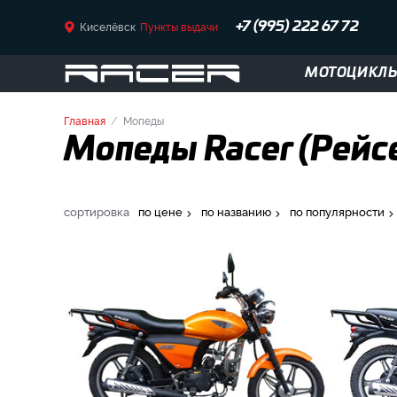
Киселёвск
Пункты выдачи
+7 (995) 222 67 72
МОТОЦИКЛ
Главная
Мопеды
Мопеды Racer (Рейсе
сортировка
по цене
по названию
по популярности