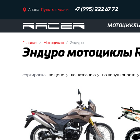
Анапа
Пункты выдачи
+7 (995) 222 67 72
МОТОЦИКЛ
Главная
Мотоциклы
Эндуро
Эндуро мотоциклы Ra
сортировка
по цене
по названию
по популярности