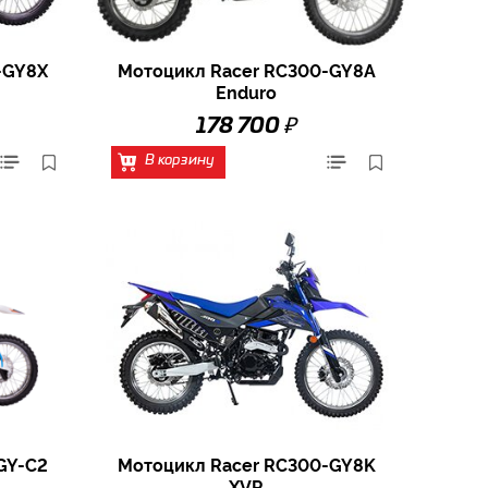
-GY8X
Мотоцикл Racer RC300-GY8A
Enduro
₽
178 700
В корзину
GY-C2
Мотоцикл Racer RC300-GY8K
XVR