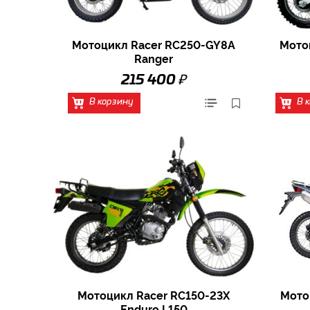
Мотоцикл Racer RC250-GY8A
Мото
Ranger
₽
215 400
В корзину
В 
Мотоцикл Racer RC150-23X
Мото
Enduro L150