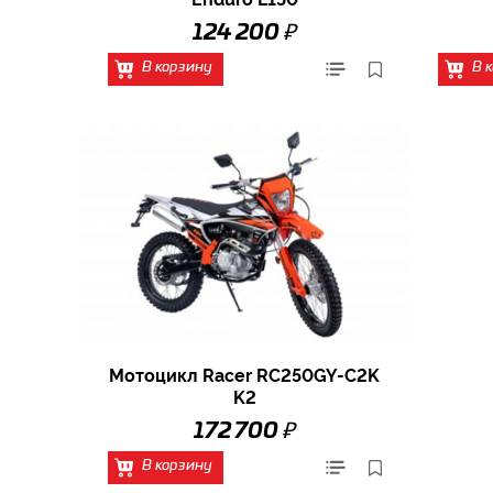
₽
124 200
В корзину
В 
Мотоцикл Racer RC250GY-C2K
K2
₽
172 700
В корзину