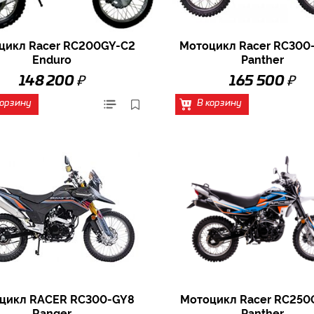
цикл Racer RC200GY-C2
Мотоцикл Racer RC300
Enduro
Panther
₽
₽
148 200
165 500
корзину
В корзину
цикл RACER RC300-GY8
Мотоцикл Racer RC250
Ranger
Panther