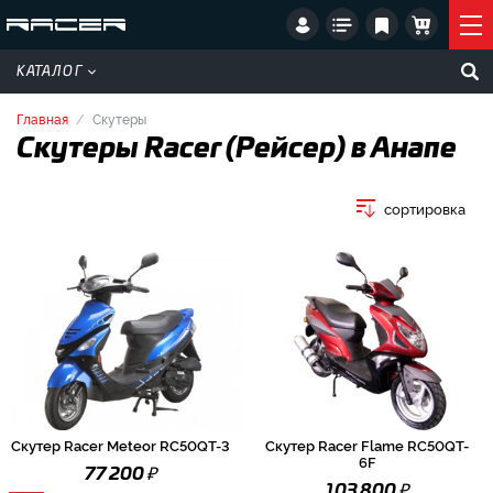
КАТАЛОГ
Главная
Скутеры
Скутеры Racer (Рейсер) в Анапе
сортировка
Скутер Racer Meteor RC50QT-3
Скутер Racer Flame RC50QT-
6F
₽
77 200
₽
103 800