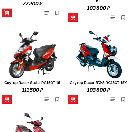
6F
₽
77 200
₽
103 800
Скутер Racer Stells RC150T-15
Скутер Racer BWS RC150T-15X
₽
₽
111 500
103 800