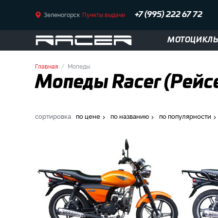
Зеленогорск
Пункты выдачи
+7 (995) 222 67 72
МОТОЦИКЛ
Главная
Мопеды
Мопеды Racer (Рейсе
сортировка
по цене
по названию
по популярности