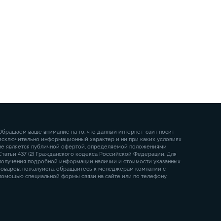
Обращаем ваше внимание на то, что данный интернет-сайт носит
исключительно информационный характер и ни при каких условиях
не является публичной офертой, определяемой положениями
Статьи 437 (2) Гражданского кодекса Российской Федерации. Для
получения подробной информации наличии и стоимости указанных
товаров, пожалуйста, обращайтесь к менеджерам компании с
помощью специальной формы связи на сайте или по телефону.