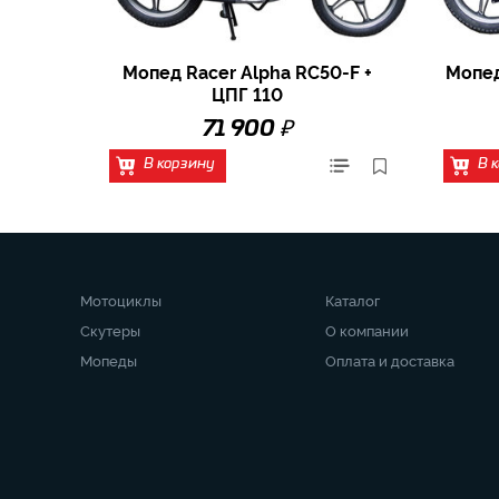
Мопед Racer Alpha RC50-F +
Мопед
ЦПГ 110
₽
71 900
В корзину
В 
Мотоциклы
Каталог
Скутеры
О компании
Мопеды
Оплата и доставка