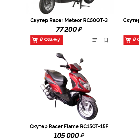
Скутер Racer Meteor RC50QT-3
Скуте
₽
77 200
В корзину
В 
Скутер Racer Flame RC150T-15F
₽
105 000