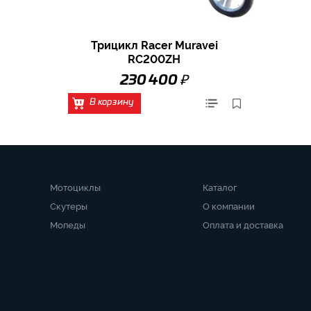
Трицикл Racer Muravei
RC200ZH
₽
230 400
В корзину
Мотоциклы
Каталог
Скутеры
О компании
Мопеды
Оплата и доставка