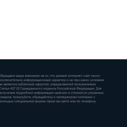
Обращаем ваше внимание на то, что данный интернет-сайт носит
исключительно информационный характер и ни при каких условиях
не является публичной офертой, определяемой положениями
Статьи 437 (2) Гражданского кодекса Российской Федерации. Для
получения подробной информации наличии и стоимости указанных
товаров, пожалуйста, обращайтесь к менеджерам компании с
помощью специальной формы связи на сайте или по телефону.