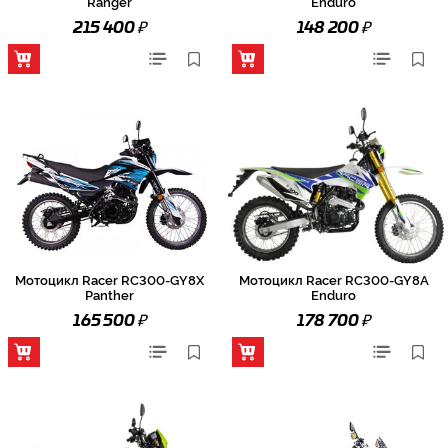
Ranger
Enduro
₽
₽
215 400
148 200
Мотоцикл Racer RC300-GY8X
Мотоцикл Racer RC300-GY8A
Panther
Enduro
₽
₽
165 500
178 700