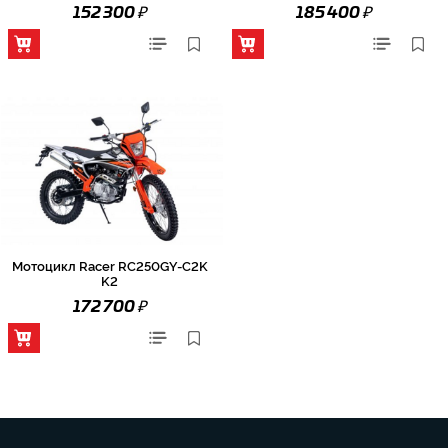
₽
₽
152 300
185 400
Мотоцикл Racer RC250GY-C2K
K2
₽
172 700