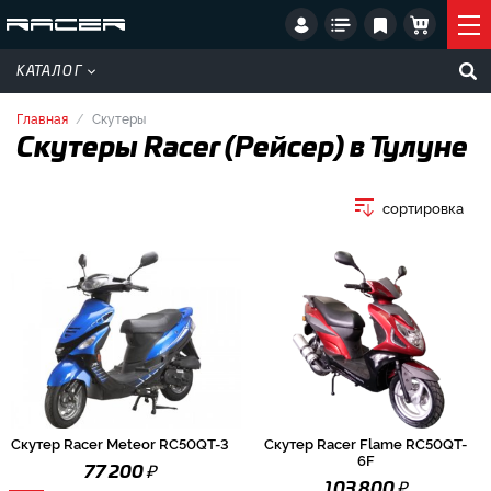
КАТАЛОГ
Главная
Скутеры
Скутеры Racer (Рейсер) в Тулуне
сортировка
Скутер Racer Meteor RC50QT-3
Скутер Racer Flame RC50QT-
6F
₽
77 200
₽
103 800