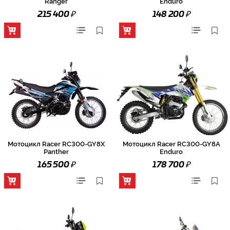
Ranger
Enduro
₽
₽
215 400
148 200
Мотоцикл Racer RC300-GY8X
Мотоцикл Racer RC300-GY8A
Panther
Enduro
₽
₽
165 500
178 700