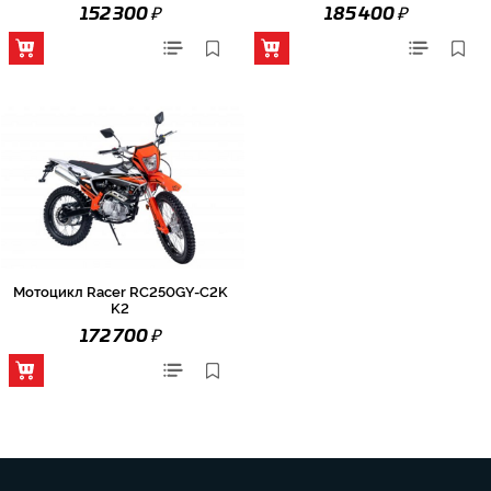
₽
₽
152 300
185 400
Мотоцикл Racer RC250GY-C2K
K2
₽
172 700