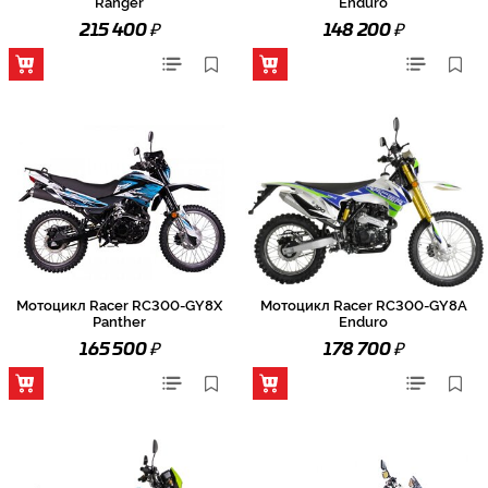
Ranger
Enduro
₽
₽
215 400
148 200
Мотоцикл Racer RC300-GY8X
Мотоцикл Racer RC300-GY8A
Panther
Enduro
₽
₽
165 500
178 700