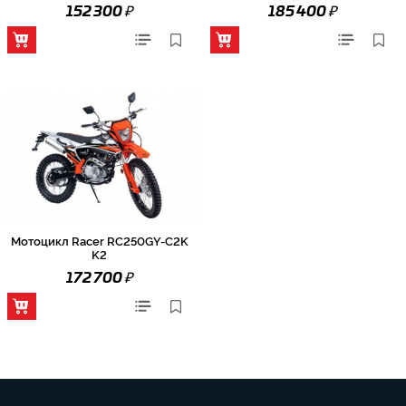
₽
₽
152 300
185 400
Мотоцикл Racer RC250GY-C2K
K2
₽
172 700