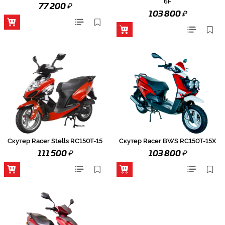
6F
₽
77 200
₽
103 800
Скутер Racer Stells RC150T-15
Скутер Racer BWS RC150T-15X
₽
₽
111 500
103 800