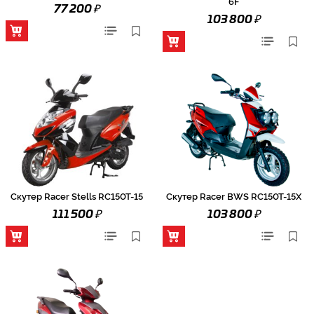
6F
₽
77 200
₽
103 800
Скутер Racer Stells RC150T-15
Скутер Racer BWS RC150T-15X
₽
₽
111 500
103 800