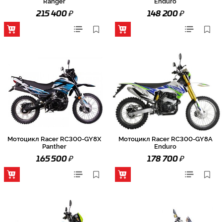
Ranger
Enduro
₽
₽
215 400
148 200
Мотоцикл Racer RC300-GY8X
Мотоцикл Racer RC300-GY8A
Panther
Enduro
₽
₽
165 500
178 700