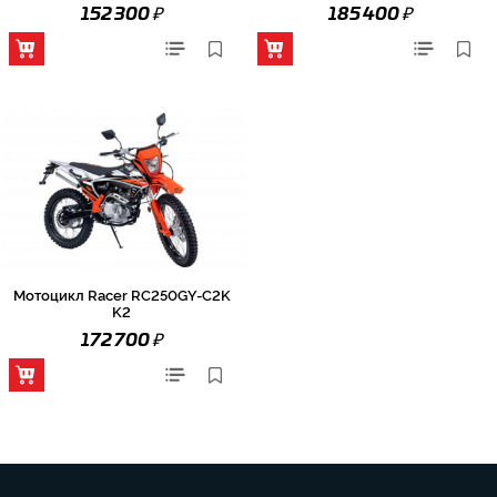
₽
₽
152 300
185 400
Мотоцикл Racer RC250GY-C2K
K2
₽
172 700