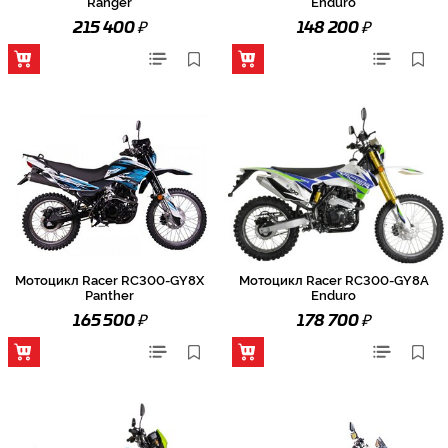
Ranger
Enduro
₽
₽
215 400
148 200
Мотоцикл Racer RC300-GY8X
Мотоцикл Racer RC300-GY8A
Panther
Enduro
₽
₽
165 500
178 700