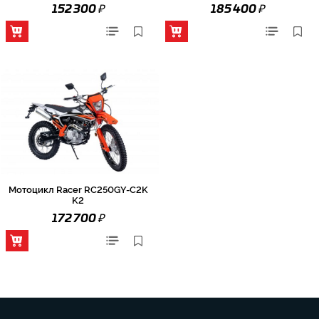
₽
₽
152 300
185 400
Мотоцикл Racer RC250GY-C2K
K2
₽
172 700