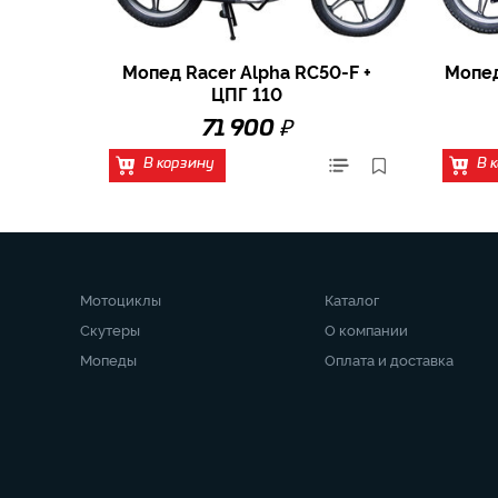
Мопед Racer Alpha RC50-F +
Мопед
ЦПГ 110
₽
71 900
В корзину
В 
Мотоциклы
Каталог
Скутеры
О компании
Мопеды
Оплата и доставка