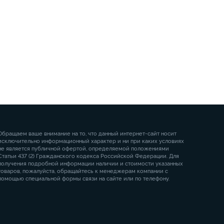
Обращаем ваше внимание на то, что данный интернет-сайт носит
исключительно информационный характер и ни при каких условиях
не является публичной офертой, определяемой положениями
Статьи 437 (2) Гражданского кодекса Российской Федерации. Для
получения подробной информации наличии и стоимости указанных
товаров, пожалуйста, обращайтесь к менеджерам компании с
помощью специальной формы связи на сайте или по телефону.