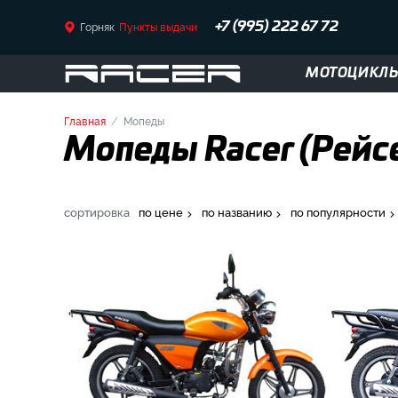
Горняк
Пункты выдачи
+7 (995) 222 67 72
МОТОЦИКЛ
Главная
Мопеды
Мопеды Racer (Рейсе
сортировка
по цене
по названию
по популярности