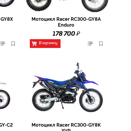
-GY8X
Мотоцикл Racer RC300-GY8A
Enduro
₽
178 700
В корзину
GY-C2
Мотоцикл Racer RC300-GY8K
XVR