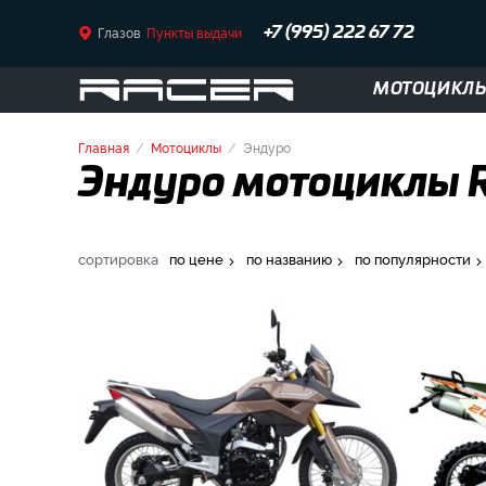
Глазов
Пункты выдачи
+7 (995) 222 67 72
МОТОЦИКЛ
Главная
Мотоциклы
Эндуро
Эндуро мотоциклы Ra
сортировка
по цене
по названию
по популярности