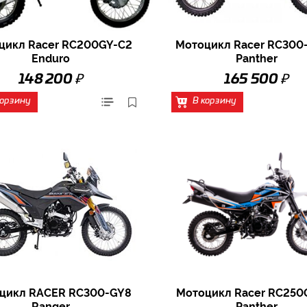
цикл Racer RC200GY-C2
Мотоцикл Racer RC300
Enduro
Panther
₽
₽
148 200
165 500
корзину
В корзину
цикл RACER RC300-GY8
Мотоцикл Racer RC250
Ranger
Panther