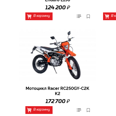
₽
124 200
В корзину
В 
Мотоцикл Racer RC250GY-C2K
K2
₽
172 700
В корзину