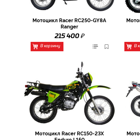
Мотоцикл Racer RC250-GY8A
Мото
Ranger
₽
215 400
В корзину
В 
Мотоцикл Racer RC150-23X
Мото
Enduro L150