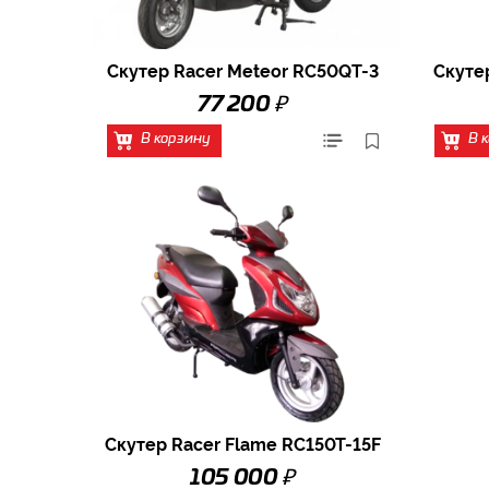
Скутер Racer Meteor RC50QT-3
Скуте
₽
77 200
В корзину
В 
Скутер Racer Flame RC150T-15F
₽
105 000