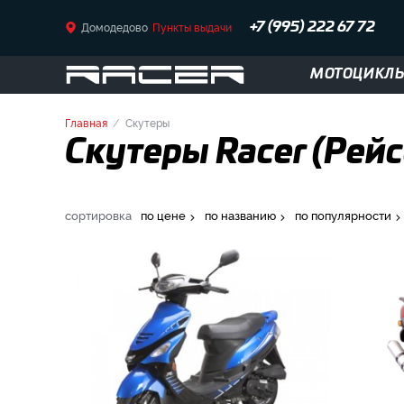
Домодедово
Пункты выдачи
+7 (995) 222 67 72
МОТОЦИКЛ
Главная
Скутеры
Скутеры Racer (Рей
сортировка
по цене
по названию
по популярности