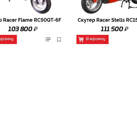
р Racer Flame RC50QT-6F
Скутер Racer Stells RC1
₽
₽
103 800
111 500
корзину
В корзину