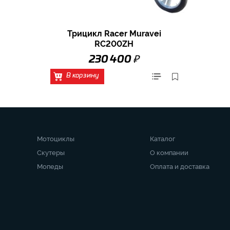
Трицикл Racer Muravei
RC200ZH
₽
230 400
В корзину
Мотоциклы
Каталог
Скутеры
О компании
Мопеды
Оплата и доставка