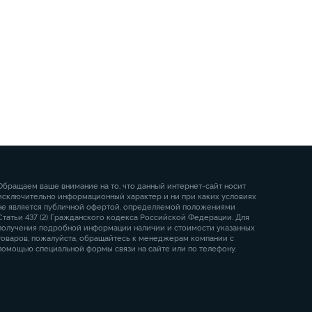
Обращаем ваше внимание на то, что данный интернет-сайт носит
исключительно информационный характер и ни при каких условиях
не является публичной офертой, определяемой положениями
Статьи 437 (2) Гражданского кодекса Российской Федерации. Для
получения подробной информации наличии и стоимости указанных
товаров, пожалуйста, обращайтесь к менеджерам компании с
помощью специальной формы связи на сайте или по телефону.