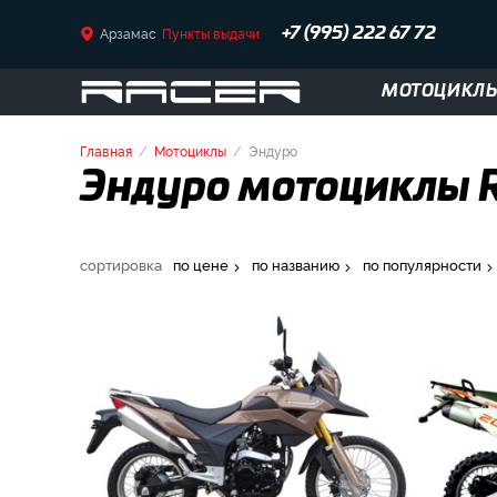
Арзамас
Пункты выдачи
+7 (995) 222 67 72
МОТОЦИКЛ
Главная
Мотоциклы
Эндуро
Эндуро мотоциклы R
сортировка
по цене
по названию
по популярности