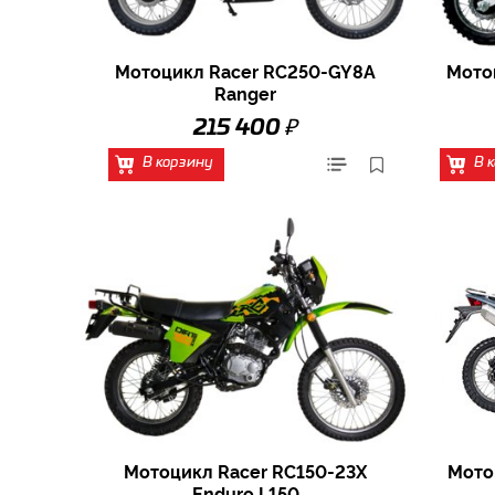
Мотоцикл Racer RC250-GY8A
Мото
Ranger
₽
215 400
В корзину
В 
Мотоцикл Racer RC150-23X
Мото
Enduro L150