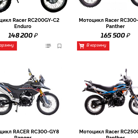
цикл Racer RC200GY-C2
Мотоцикл Racer RC300
Enduro
Panther
₽
₽
148 200
165 500
корзину
В корзину
цикл RACER RC300-GY8
Мотоцикл Racer RC250
Ranger
Panther