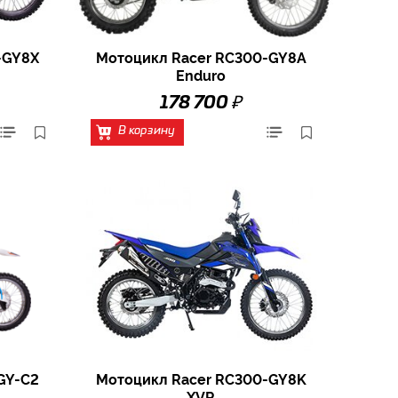
-GY8X
Мотоцикл Racer RC300-GY8A
Enduro
₽
178 700
В корзину
GY-C2
Мотоцикл Racer RC300-GY8K
XVR