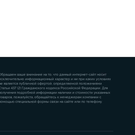
Обращаем ваше внимание на то, что данный интернет-сайт носит
исключительно информационный характер и ни при каких условиях
не является публичной офертой, определяемой положениями
Статьи 437 (2) Гражданского кодекса Российской Федерации. Для
получения подробной информации наличии и стоимости указанных
товаров, пожалуйста, обращайтесь к менеджерам компании с
помощью специальной формы связи на сайте или по телефону.