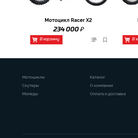
Мотоцикл Racer X2
₽
234 000
В корзину
В 
Мотоциклы
Каталог
Скутеры
О компании
Мопеды
Оплата и доставка