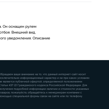
а. Он оснащен рулем
отбоя. Внешний вид,
ного уведомления. Описание
Обращаем ваше внимание на то, что данный интернет-сайт носит
исключительно информационный характер и ни при каких условиях
не является публичной офертой, определяемой положениями
Статьи 437 (2) Гражданского кодекса Российской Федерации. Для
получения подробной информации наличии и стоимости указанных
товаров, пожалуйста, обращайтесь к менеджерам компании с
помощью специальной формы связи на сайте или по телефону.