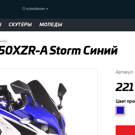
О компании
Ы
СКУТЕРЫ
МОПЕДЫ
иний
50XZR-A Storm Синий
Артикул:
221
Цвет пр