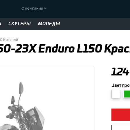
О компании
Ы
СКУТЕРЫ
МОПЕДЫ
50 Красный
50-23X Enduro L150 Кра
124
Цвет пр