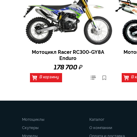
Мотоцикл Racer RC300-GY8A
Мото
Enduro
₽
178 700
В корзину
В 
Мотоциклы
Каталог
Скутеры
О компании
Мопеды
Оплата и доставка