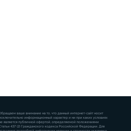
Обращаем ваше внимание на то, что данный интернет-сайт носит
исключительно информационный характер и ни при каких условиях
не является публичной офертой, определяемой положениями
Статьи 437 (2) Гражданского кодекса Российской Федерации. Для
получения подробной информации наличии и стоимости указанных