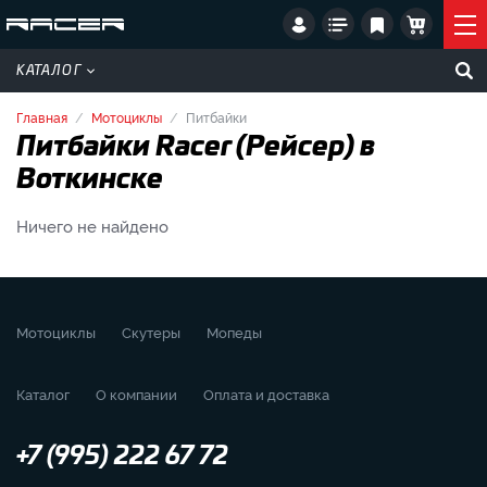
КАТАЛОГ
Главная
Мотоциклы
Питбайки
Питбайки Racer (Рейсер) в
Воткинске
Ничего не найдено
Мотоциклы
Скутеры
Мопеды
Каталог
О компании
Оплата и доставка
+7 (995) 222 67 72