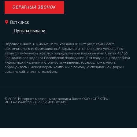
ОБРАТНЫЙ ЗВОНОК
Воткинск
Пункты выдачи
Обращаем ваше внимание на то, что данный интернет-сайт носит
исключительно информационный характер и ни при каких условиях не
является публичной офертой, определяемой положениями Статьи 437 (2)
Гражданского кодекса Российской Федерации. Для получения подробной
информации наличии и стоимости указанных товаров, пожалуйста,
обращайтесь к менеджерам компании с помощью специальной формы
связи на сайте или по телефону.
© 2026. Интернет-магазин мототехники Racer. ООО «СПЕКТР»
ИНН 4205416399 ОГРН 1234200011495