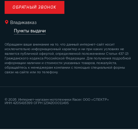
ОБРАТНЫЙ ЗВОНОК
Владикавказ
Пункты выдачи
Обращаем ваше внимание на то, что данный интернет-сайт носит
исключительно информационный характер и ни при каких условиях не
является публичной офертой, определяемой положениями Статьи 437 (2)
Гражданского кодекса Российской Федерации. Для получения подробной
информации наличии и стоимости указанных товаров, пожалуйста,
обращайтесь к менеджерам компании с помощью специальной формы
связи на сайте или по телефону.
© 2026. Интернет-магазин мототехники Racer. ООО «СПЕКТР»
ИНН 4205416399 ОГРН 1234200011495