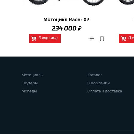
Мотоцикл Racer X2
₽
234 000
В корзину
В 
Мотоциклы
Каталог
Скутеры
О компании
Мопеды
Оплата и доставка