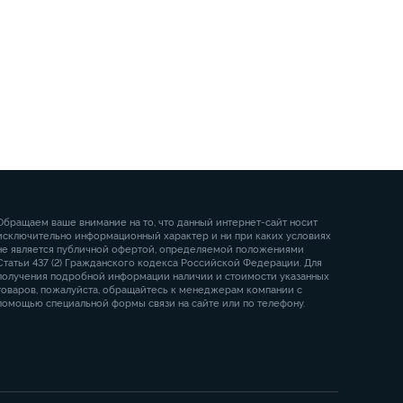
Обращаем ваше внимание на то, что данный интернет-сайт носит
исключительно информационный характер и ни при каких условиях
не является публичной офертой, определяемой положениями
Статьи 437 (2) Гражданского кодекса Российской Федерации. Для
получения подробной информации наличии и стоимости указанных
товаров, пожалуйста, обращайтесь к менеджерам компании с
помощью специальной формы связи на сайте или по телефону.