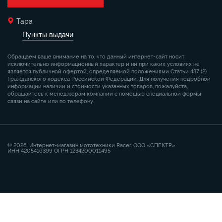
Тара
Пункты выдачи
Обращаем ваше внимание на то, что данный интернет-сайт носит
исключительно информационный характер и ни при каких условиях не
является публичной офертой, определяемой положениями Статьи 437 (2)
Гражданского кодекса Российской Федерации. Для получения подробной
информации наличии и стоимости указанных товаров, пожалуйста,
обращайтесь к менеджерам компании с помощью специальной формы
связи на сайте или по телефону.
© 2026. Интернет-магазин мототехники Racer. ООО «СПЕКТР»
ИНН 4205416399 ОГРН 1234200011495