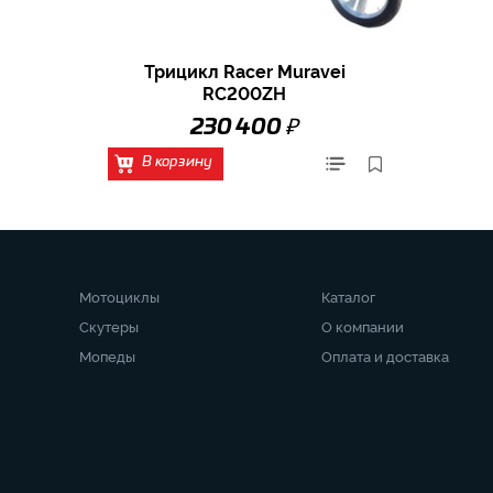
Трицикл Racer Muravei
RC200ZH
₽
230 400
В корзину
Мотоциклы
Каталог
Скутеры
О компании
Мопеды
Оплата и доставка