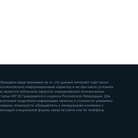
Обращаем ваше внимание на то, что данный интернет-сайт носит
исключительно информационный характер и ни при каких условиях
не является публичной офертой, определяемой положениями
Статьи 437 (2) Гражданского кодекса Российской Федерации. Для
получения подробной информации наличии и стоимости указанных
товаров, пожалуйста, обращайтесь к менеджерам компании с
помощью специальной формы связи на сайте или по телефону.