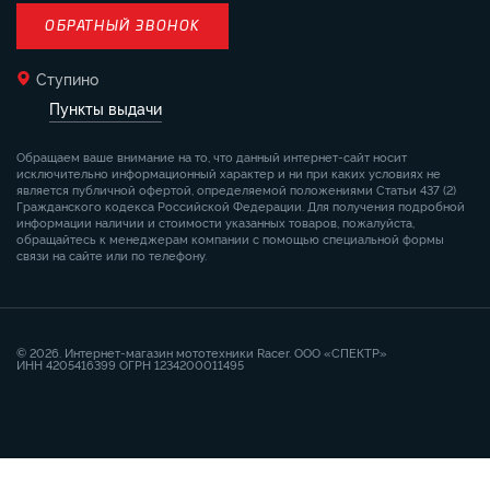
ОБРАТНЫЙ ЗВОНОК
Ступино
Пункты выдачи
Обращаем ваше внимание на то, что данный интернет-сайт носит
исключительно информационный характер и ни при каких условиях не
является публичной офертой, определяемой положениями Статьи 437 (2)
Гражданского кодекса Российской Федерации. Для получения подробной
информации наличии и стоимости указанных товаров, пожалуйста,
обращайтесь к менеджерам компании с помощью специальной формы
связи на сайте или по телефону.
© 2026. Интернет-магазин мототехники Racer. ООО «СПЕКТР»
ИНН 4205416399 ОГРН 1234200011495