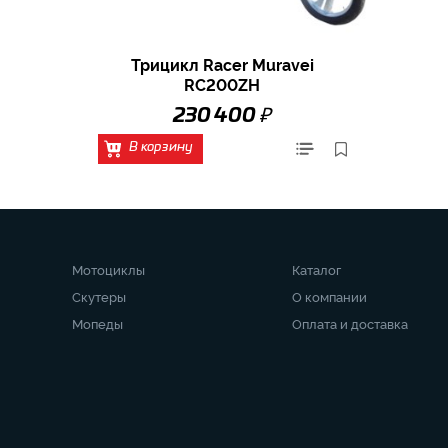
Трицикл Racer Muravei
RC200ZH
₽
230 400
В корзину
Мотоциклы
Каталог
Скутеры
О компании
Мопеды
Оплата и доставка