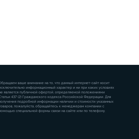
Обращаем ваше внимание на то, что данный интернет-сайт носит
исключительно информационный характер и ни при каких условиях
не является публичной офертой, определяемой положениями
Статьи 437 (2) Гражданского кодекса Российской Федерации. Для
получения подробной информации наличии и стоимости указанных
товаров, пожалуйста, обращайтесь к менеджерам компании с
помощью специальной формы связи на сайте или по телефону.