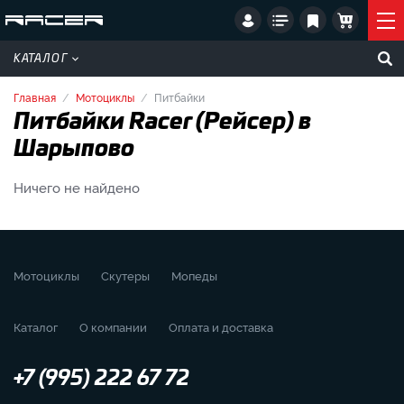
КАТАЛОГ
Главная
Мотоциклы
Питбайки
Питбайки Racer (Рейсер) в
Шарыпово
Ничего не найдено
Мотоциклы
Скутеры
Мопеды
Каталог
О компании
Оплата и доставка
+7 (995) 222 67 72