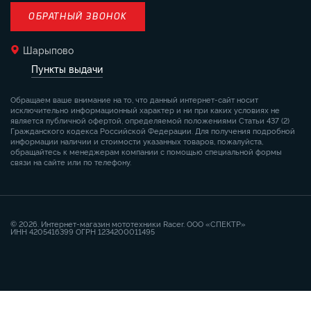
ОБРАТНЫЙ ЗВОНОК
Шарыпово
Пункты выдачи
Обращаем ваше внимание на то, что данный интернет-сайт носит
исключительно информационный характер и ни при каких условиях не
является публичной офертой, определяемой положениями Статьи 437 (2)
Гражданского кодекса Российской Федерации. Для получения подробной
информации наличии и стоимости указанных товаров, пожалуйста,
обращайтесь к менеджерам компании с помощью специальной формы
связи на сайте или по телефону.
© 2026. Интернет-магазин мототехники Racer. ООО «СПЕКТР»
ИНН 4205416399 ОГРН 1234200011495