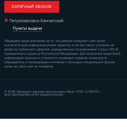
ОБРАТНЫЙ ЗВОНОК
Петропавловск-Камчатский
Пункты выдачи
Обращаем ваше внимание на то, что данный интернет-сайт носит
исключительно информационный характер и ни при каких условиях не
является публичной офертой, определяемой положениями Статьи 437 (2)
Гражданского кодекса Российской Федерации. Для получения подробной
информации наличии и стоимости указанных товаров, пожалуйста,
обращайтесь к менеджерам компании с помощью специальной формы
связи на сайте или по телефону.
© 2026. Интернет-магазин мототехники Racer. ООО «СПЕКТР»
ИНН 4205416399 ОГРН 1234200011495