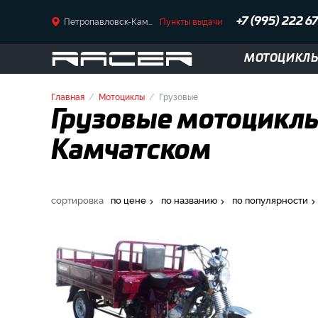
Петропавловск-Камчатский
Пункты выдачи
+7 (995) 222 6
МОТОЦИКЛ
Главная
Мотоциклы
Грузовые
Грузовые мотоциклы 
Камчатском
сортировка
по цене
по названию
по популярности