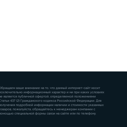
Обращаем ваше внимание на то, что данный интернет-сайт носит
исключительно информационный характер и ни при каких условиях
не является публичной офертой, определяемой положениями
Статьи 437 (2) Гражданского кодекса Российской Федерации. Для
получения подробной информации наличии и стоимости указанных
товаров, пожалуйста, обращайтесь к менеджерам компании с
помощью специальной формы связи на сайте или по телефону.