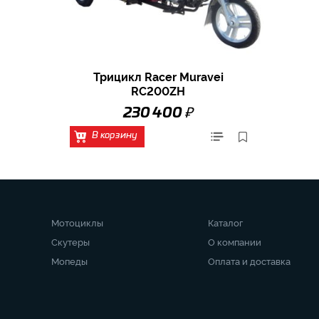
Трицикл Racer Muravei
RC200ZH
₽
230 400
В корзину
Мотоциклы
Каталог
Скутеры
О компании
Мопеды
Оплата и доставка